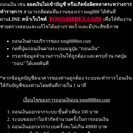
ถอนเงิน เช่น
ยอดเงินไม่เข้าบัญชี หรือเกิดข้อผิดพลาดระหว่างการ
ทำรายการ
สามารถติดต่อทีมงานของเรา tong888 ได้ทันที
TONG888BET.COM
ผ่าน
LINE หน้าเว็บไซต์
เพื่อให้ทีมงาน
ช่วยตรวจสอบและแก้ไขได้อย่างรวดเร็วและมีประสิทธิภาพ
ถอนเงินผ่านบริการของ tong888bet.com
กดที่ปุ่มถอนเงินผ่านระบบเมนูปุ่ม “ถอนเงิน”
กรอกข้อมูลจำนวนการเงินให้ถูกต้อง และครบถ้วน กดปุ่ม
“ถอน” ได้เลยทันที
*หากข้อมูลบัญชีธนาคารของท่านถูกต้อง ระบบจะทำการโอนเงิน
ให้กับบัญชีของท่านโดยทันทีภายใน 1 นาที
เงื่อนไขของการถอนเงินบน tong888bet.com
ถอนเงินออกจากระบบ ขั้นต่ำเพียง 100 บาท
ระบบของเราไม่จำกัดจำนวนครั้งในการถอนเงิน
ถอนเงินออกจากระบบครั้งละไม่เกิน 49000 บาท